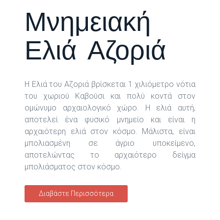
Μνημειακή
Ελιά Αζοριά
Η Ελιά του Αζοριά βρίσκεται 1 χιλιόμετρο νότια
του χωριού Καβούσι και πολύ κοντά στον
ομώνυμο αρχαιολογικό χώρο. Η ελιά αυτή,
αποτελεί ένα φυσικό μνημείο και είναι η
αρχαιότερη ελιά στον κόσμο. Μάλιστα, είναι
μπολιασμένη σε άγριο υποκείμενο,
αποτελώντας το αρχαιότερο δείγμα
μπολιάσματος στον κόσμο.
Διαβάστε Περισσότερα