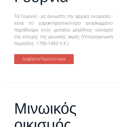
Τα Γουρνιά - με άννωστη την αρχαία ονομασία -
είναι το χαρακτηριστικότερο ανασκαμμένο
παράδειγμα ενός μεσαίου μεγέθους οικισμού
της εποχής της μινωικής ακμής (Υστερομινωική
περίοδος: 1700-1450 π.Χ.).
Διαβάστε Περισσότερα
Μινωικός
οικισμός