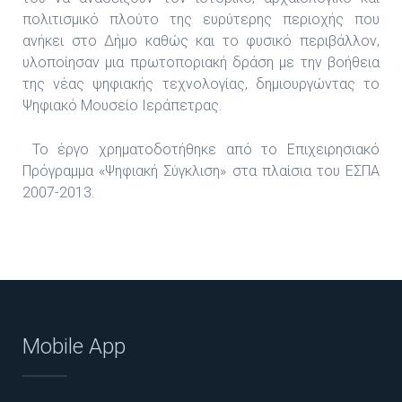
πολιτισμικό πλούτο της ευρύτερης περιοχής που
ανήκει στο Δήμο καθώς και το φυσικό περιβάλλον,
υλοποίησαν μια πρωτοποριακή δράση με την βοήθεια
της νέας ψηφιακής τεχνολογίας, δημιουργώντας το
Ψηφιακό Μουσείο Ιεράπετρας.
Το έργο χρηματοδοτήθηκε από το Επιχειρησιακό
Πρόγραμμα «Ψηφιακή Σύγκλιση» στα πλαίσια του ΕΣΠΑ
2007-2013.
Mobile App